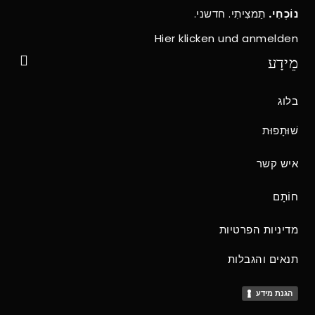
נוֹכְחִי.
תַמצִיתִי. חדשני.
Hier klicken und anmelden
מֵידָע
בלוג
שׁוּתָפוּת
איש קשר
חוֹתָם
מדיניות הפרטיות
תנאים והגבלות
הגנת מידע