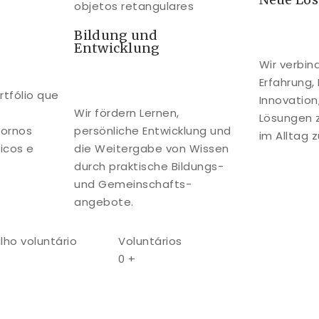
Bildung und
Entwicklung
Wir verbin
Erfahrung,
tfólio que
Innovation
s
Wir fördern Lernen,
Lösungen 
tornos
persönliche Entwicklung und
im Alltag 
icos e
die Weitergabe von Wissen
durch praktische Bildungs-
und Gemeinschafts-
angebote.
lho voluntário
Voluntários
0
+