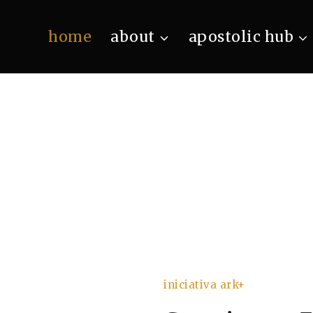
home
about
apostolic hub
iniciativa ark+