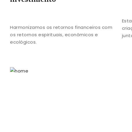
Esta
Harmonizamos os retornos financeiros com
cria
os retornos espirituais, econômicos e
jun
ecológicos.