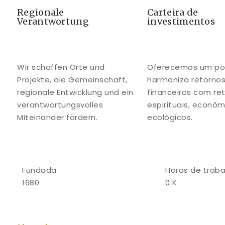
Regionale
Carteira de
Verantwortung
investimentos
Wir schaffen Orte und
Oferecemos um por
Projekte, die Gemeinschaft,
harmoniza retorno
regionale Entwicklung und ein
financeiros com re
verantwortungsvolles
espirituais, econôm
Miteinander fördern.
ecológicos.
Fundada
Horas de traba
1680
0
K