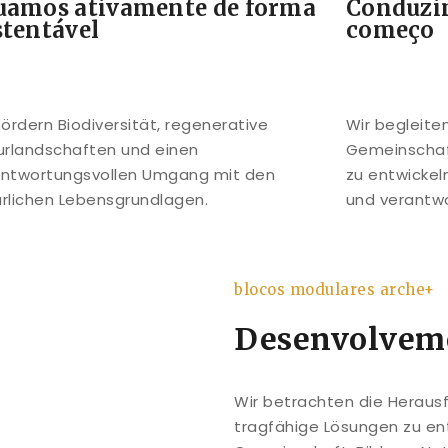
uamos ativamente de forma
Conduzi
stentável
começo
fördern Biodiversität, regenerative
Wir begleite
urlandschaften und einen
Gemeinschaf
antwortungsvollen Umgang mit den
zu entwickel
rlichen Lebensgrundlagen.
und verantwo
blocos modulares arche+
Desenvolvemo
Wir betrachten die Herausf
tragfähige Lösungen zu ent