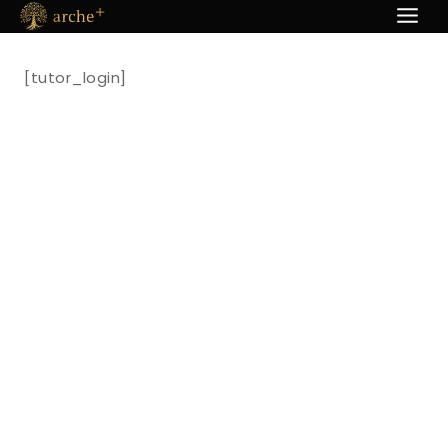
Пређи
на
садржај
[tutor_login]