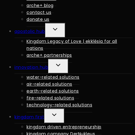
MENÜS
arche+ blog
contact us
donate us
ERWEITERN
apostolic hub
DES
Kingdom Legacy of Love | ekklēsia for all
UNTERGEORDNETEN
nations
MENÜS
arche+ partnerships
ERWEITERN
innovation hub
DES
water-related solutions
UNTERGEORDNETEN
air-related solutions
MENÜS
earth-related solutions
fire-related solutions
technology-related solutions
ERWEITERN
kingdom first
DES
kingdom driven entrepreneurship
UNTERGEORDNETEN
kingdom company DerNukleus