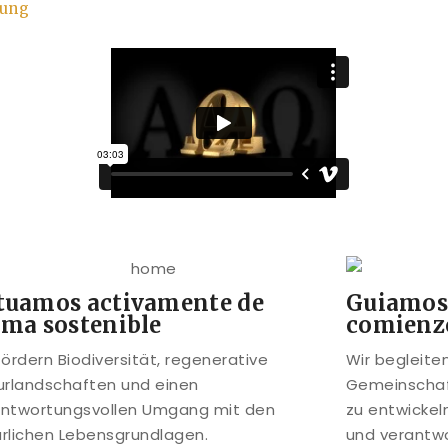
fung
tuamos activamente de
Guiamos
rma sostenible
comienz
fördern Biodiversität, regenerative
Wir begleite
urlandschaften und einen
Gemeinschaf
antwortungsvollen Umgang mit den
zu entwickel
rlichen Lebensgrundlagen.
und verantwo