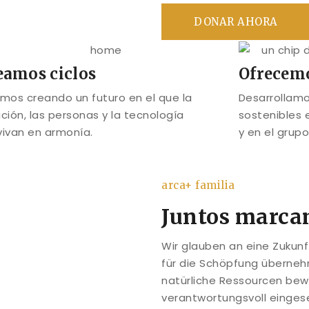
DONAR AHORA
eamos ciclos
Ofrecem
mos creando un futuro en el que la
Desarrollamo
ción, las personas y la tecnología
sostenibles 
ivan en armonía.
y en el grup
arca+ familia
Juntos marcam
Wir glauben an eine Zukun
für die Schöpfung übernehm
natürliche Ressourcen bew
verantwortungsvoll einges