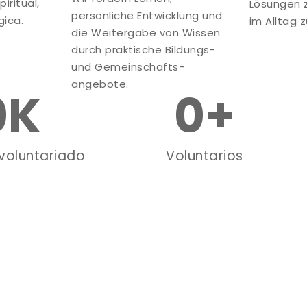
iritual,
Lösungen 
persönliche Entwicklung und
ica.
im Alltag 
die Weitergabe von Wissen
durch praktische Bildungs-
und Gemeinschafts-
angebote.
0
K
0
+
voluntariado
Voluntarios