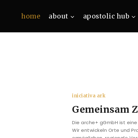
home
about
apostolic hub
iniciativa ark
Gemeinsam Zu
Die arche+ gGmbH ist eine 
Wir entwickeln Orte und Pr
ermöglichen, regionale Ve