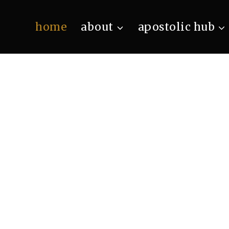
home
about
apostolic hub