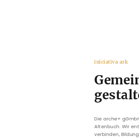
iniciativa ark
Gemei
gestal
Die arche+ gGmbH 
Altenbuch. Wir en
verbinden, Bildun