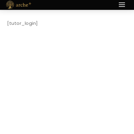
Siirry
sisältöön
[tutor_login]