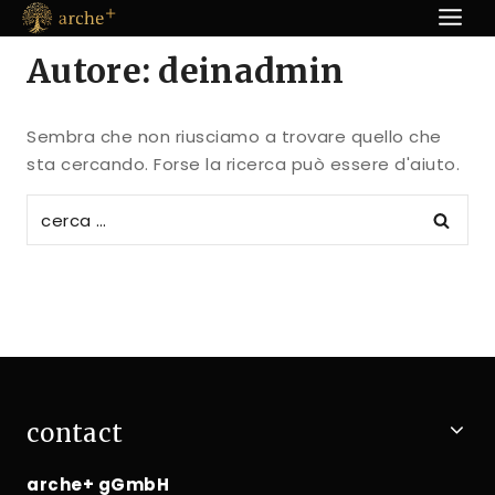
Vai
al
Autore: deinadmin
contenuto
Sembra che non riusciamo a trovare quello che
sta cercando. Forse la ricerca può essere d'aiuto.
Ricerca
per:
contact
arche+ gGmbH