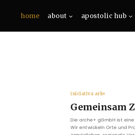
home
about
apostolic hub
iniciativa ark+
Gemeinsam Zu
Die arche+ gGmbH ist eine 
Wir entwickeln Orte und Pr
ermöglichen, regionale Ve