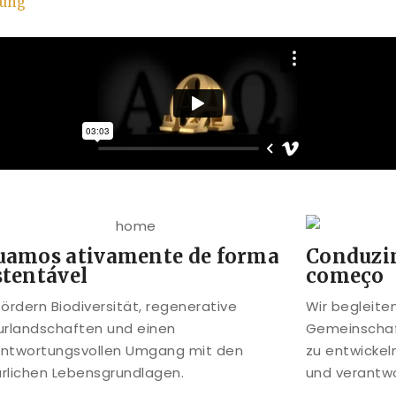
fung
uamos ativamente de forma
Conduzi
stentável
começo
fördern Biodiversität, regenerative
Wir begleite
urlandschaften und einen
Gemeinschaf
antwortungsvollen Umgang mit den
zu entwickel
rlichen Lebensgrundlagen.
und verantwo