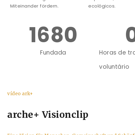
Miteinander fördern.
ecológicos.
1680
Fundada
Horas de tr
voluntário
vídeo ark+
arche+ Visionclip