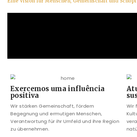
Eine Vision für Menschen, Gemeinschaft und Schöp
Exercemos uma influência
At
positiva
su
Wir stärken Gemeinschaft, fördern
Wir 
Begegnung und ermutigen Menschen,
Kult
Verantwortung für ihr Umfeld und ihre Region
ver
zu übernehmen.
natü