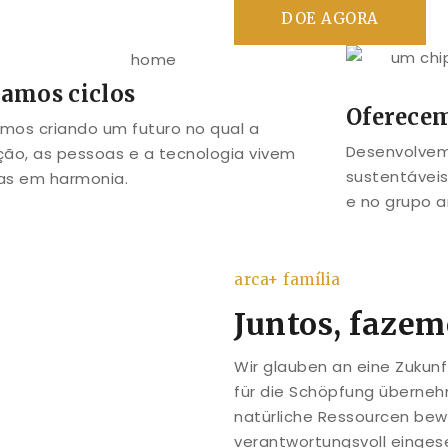
DOE AGORA
iamos ciclos
Oferece
mos criando um futuro no qual a
Desenvolvemo
ção, as pessoas e a tecnologia vivem
sustentávei
tas em harmonia.
e no grupo a
arca+ família
Juntos, fazem
Wir glauben an eine Zukun
für die Schöpfung übernehm
natürliche Ressourcen bew
verantwortungsvoll einges