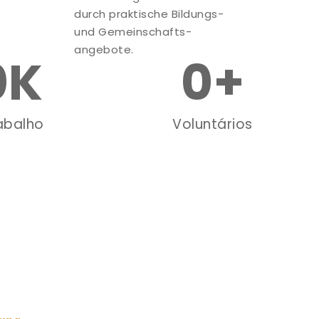
durch praktische Bildungs-
und Gemeinschafts-
angebote.
0
K
0
+
abalho
Voluntários