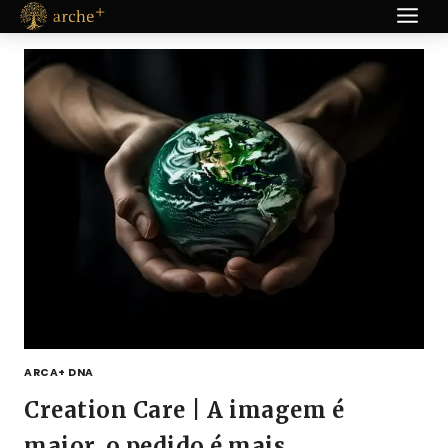
Pular
para
o
conteúdo
ARCA+ DNA
Creation Care | A imagem é
maior, o pedido é mais