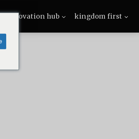
innovation hub
kingdom first
e