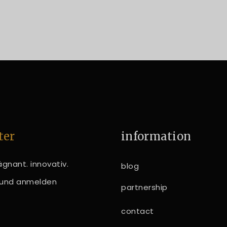
ter
information
gnant. innovativ.
blog
n und anmelden
partnership
contact