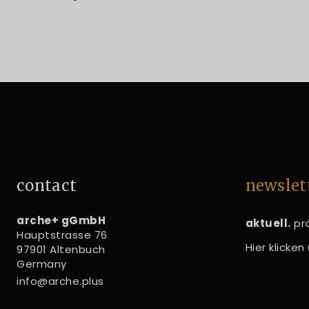
contact
newslet
arche+ gGmbH
aktuell.
prä
Hauptstrasse 76
Hier klicke
97901 Altenbuch
Germany
info@arche.plus