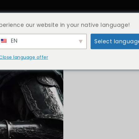
home
about
apostolic hub
perience our website in your native language!
EN
Select languag
Close language offer