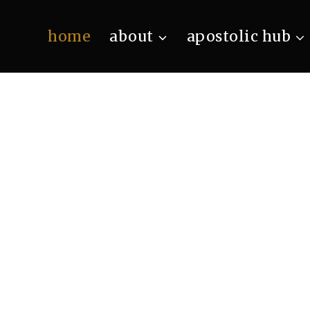
home
about
apostolic hub