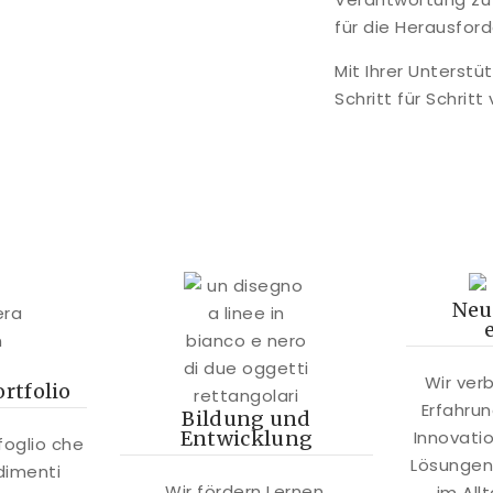
für die Herausford
Mit Ihrer Unterst
Schritt für Schritt 
Neu
Wir ver
rtfolio
Erfahrun
Bildung und
Entwicklung
Innovati
foglio che
Lösungen
dimenti
Wir fördern Lernen,
im All