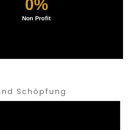
0
%
Non Profit
 und Schöpfung