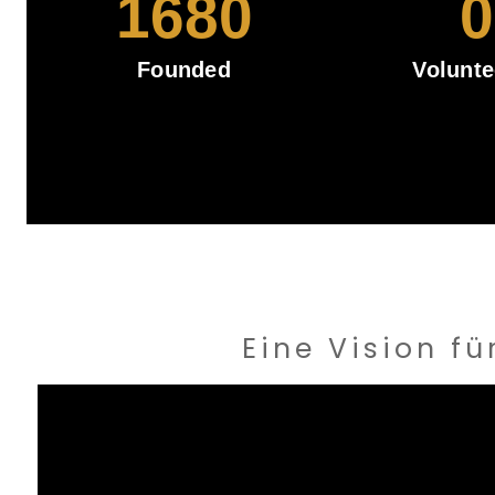
1680
0
Founded
Volunte
Eine Vision f