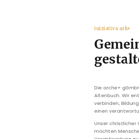
iniziativa ark+
Gemei
gestal
Die arche+ gGmbH 
Altenbuch. Wir en
verbinden, Bildun
einen verantwort
Unser christliche
möchten Menschen
Verantwortung z