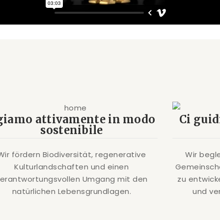
giamo attivamente in modo
Ci gui
sostenibile
Wir fördern Biodiversität, regenerative
Wir begl
Kulturlandschaften und einen
Gemeinscha
verantwortungsvollen Umgang mit den
zu entwick
natürlichen Lebensgrundlagen.
und ve