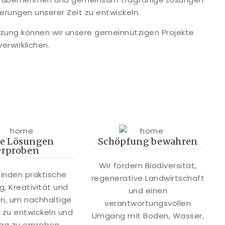
erungen unserer Zeit zu entwickeln.
ützung können wir unsere gemeinnützigen Projekte
verwirklichen.
e Lösungen
Schöpfung bewahren
erproben
Wir fördern Biodiversität,
binden praktische
regenerative Landwirtschaft
g, Kreativität und
und einen
on, um nachhaltige
verantwortungsvollen
 zu entwickeln und
Umgang mit Boden, Wasser,
tag zu erproben.