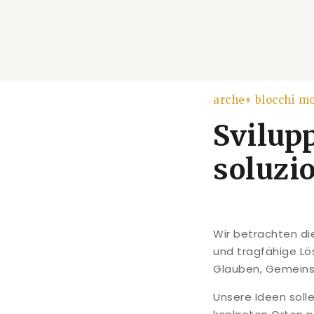
arche+ blocchi mo
Svilup
soluzi
Wir betrachten di
und tragfähige Lös
Glauben, Gemeinsch
Unsere Ideen solle