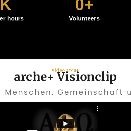
K
0
+
er hours
Volunteers
video arca+
arche+ Visionclip
ür Menschen, Gemeinschaft