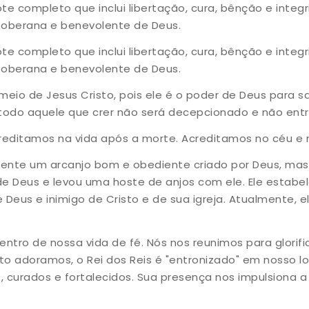
 completo que inclui libertação, cura, bênção e integr
soberana e benevolente de Deus.
 completo que inclui libertação, cura, bênção e integr
soberana e benevolente de Deus.
io de Jesus Cristo, pois ele é o poder de Deus para sa
todo aquele que crer não será decepcionado e não en
reditamos na vida após a morte. Acreditamos no céu e n
mente um arcanjo bom e obediente criado por Deus, mas
 de Deus e levou uma hoste de anjos com ele. Ele estab
e Deus e inimigo de Cristo e de sua igreja. Atualmente,
tro de nossa vida de fé. Nós nos reunimos para glorific
to adoramos, o Rei dos Reis é "entronizado" em nosso l
 curados e fortalecidos. Sua presença nos impulsiona a 