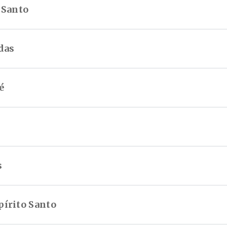
 Santo
das
é
s
írito Santo