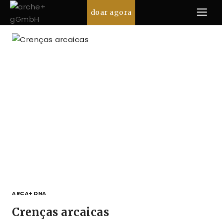
Pular
doar agora
para
o
conteúdo
ARCA+ DNA
Crenças arcaicas