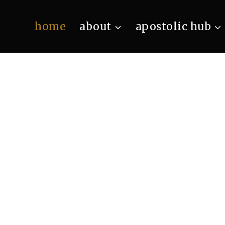
home
about
apostolic hub