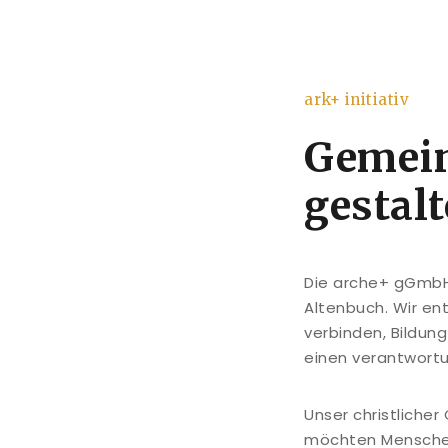
ark+ initiativ
Gemei
gestal
Die arche+ gGmbH 
Altenbuch. Wir en
verbinden, Bildun
einen verantwort
Unser christliche
möchten Menschen