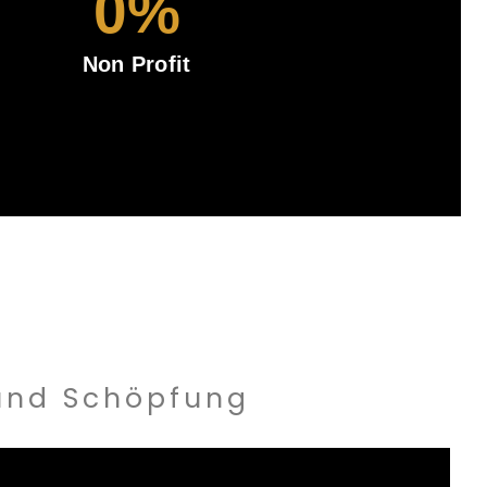
0
%
Non Profit
 und Schöpfung