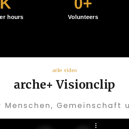
K
0
+
er hours
Volunteers
ark+ video
arche+ Visionclip
ür Menschen, Gemeinschaft