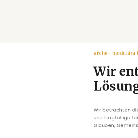
arche+ modulära 
Wir en
Lösun
Wir betrachten di
und tragfähige Lös
Glauben, Gemeinsch