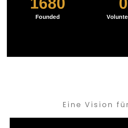
1680
0
Founded
Volunte
Eine Vision f