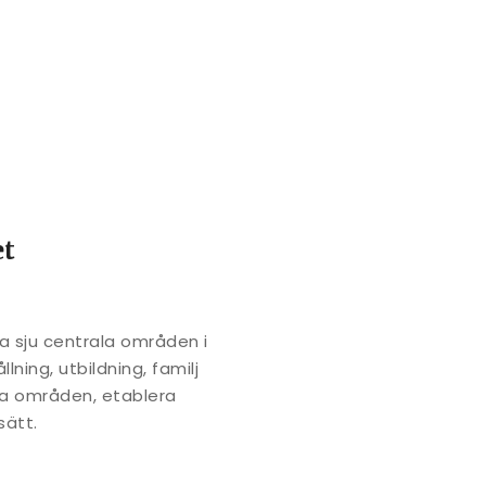
et
a sju centrala områden i
lning, utbildning, familj
sa områden, etablera
sätt.