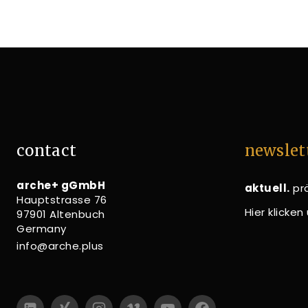
contact
newslet
arche+ gGmbH
aktuell.
prä
Hauptstrasse 76
Hier klicke
97901 Altenbuch
Germany
info@arche.plus