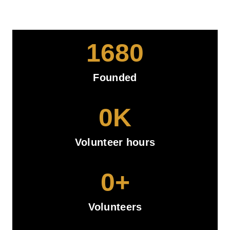
1680
Founded
0
K
Volunteer hours
0
+
Volunteers