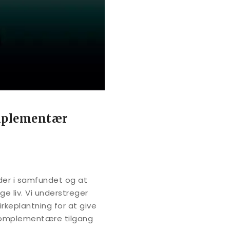
omplementær
der i samfundet og at
ge liv. Vi understreger
rkeplantning for at give
s komplementære tilgang