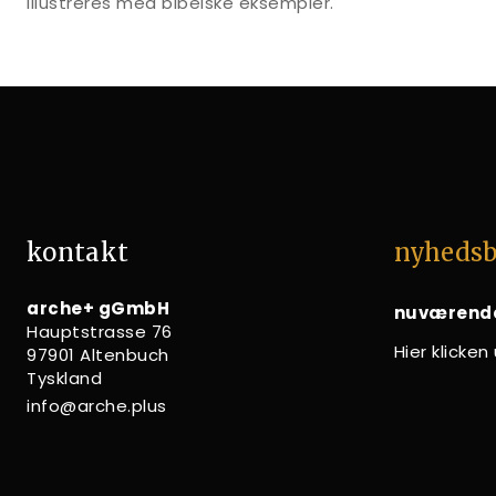
illustreres med bibelske eksempler.
kontakt
nyhedsb
arche+ gGmbH
nuværend
Hauptstrasse 76
Hier klicke
97901 Altenbuch
Tyskland
info@arche.plus