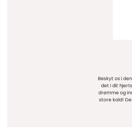
Beskyt os i den
det i dit hjer
drømme og inst
store kald! De