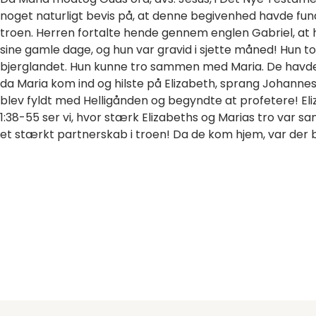
noget naturligt bevis på, at denne begivenhed havde fund
troen. Herren fortalte hende gennem englen Gabriel, at 
sine gamle dage, og hun var gravid i sjette måned! Hun tog
bjerglandet. Hun kunne tro sammen med Maria. De havde 
da Maria kom ind og hilste på Elizabeth, sprang Johanne
blev fyldt med Helligånden og begyndte at profetere! Eliz
1:38-55 ser vi, hvor stærk Elizabeths og Marias tro var 
et stærkt partnerskab i troen! Da de kom hjem, var der b