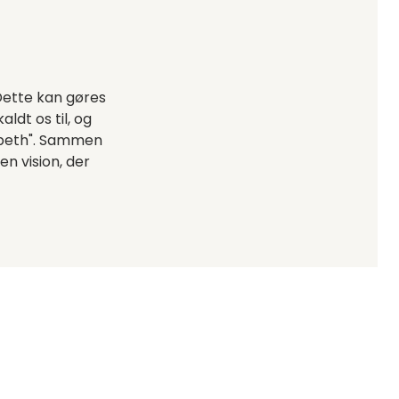
Dette kan gøres
ldt os til, og
abeth". Sammen
en vision, der