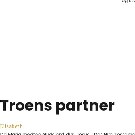
og st
Troens partner
Elisabeth
Da Maria modtog Guds ord, dvs. Jesus, i Det Nye Testame