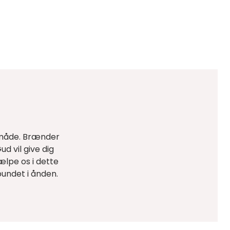
sk måde. Brænder
ud vil give dig
ælpe os i dette
bundet i ånden.