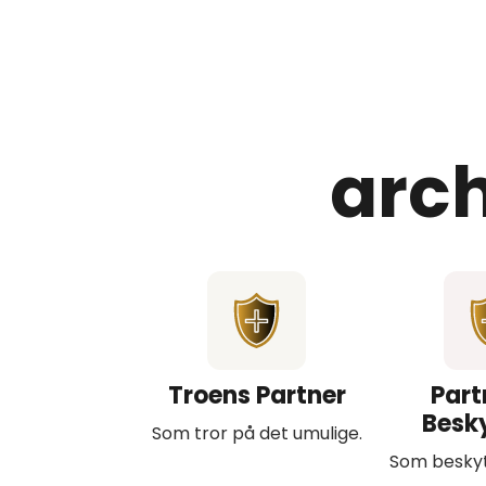
arc
Troens Partner
Part
Besk
Som tror på det umulige.
Som beskyt