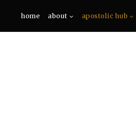
home
about
apostolic hub