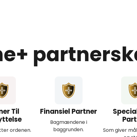
he+ partnersk
ner Til
Finansiel Partner
Special
yttelse
Part
Bagmændene i
baggrunden.
ter ordenen.
Som giver mål