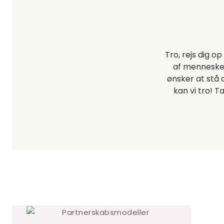
Tro, rejs dig 
af mennesker 
ønsker at stå
kan vi tro! T