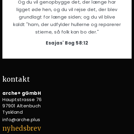
Og du vil genopbygge det, der længe har
ligget øde hen, og du vil rejse det, der blev
grundlagt for længe siden; og du vil blive
kaldt "ham, der udfylder hullerne og reparerer
stierne, så folk kan bo der."
Esajas' Bog 58:12
kontakt
arche+ gGmbH
Hauptstrasse 76
97901 Altenbuch
Tyskland
info@arche.plus
nyhedsbrev