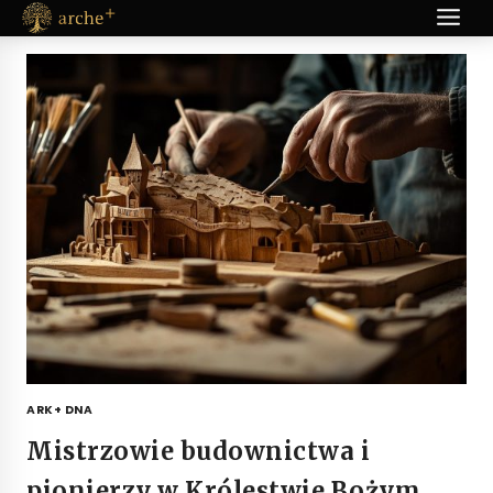
Przejdź
do
treści
ARK+ DNA
Mistrzowie budownictwa i
pionierzy w Królestwie Bożym