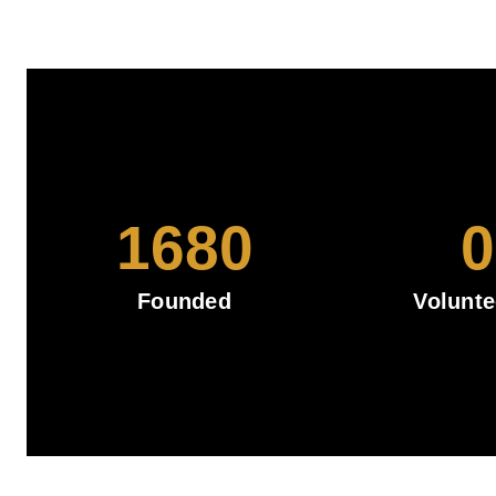
1680
0
Founded
Volunte