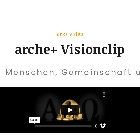
ark+ video
arche+ Visionclip
ür Menschen, Gemeinschaft