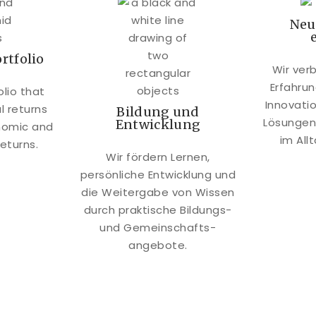
Neu
rtfolio
Wir ver
Erfahrun
olio that
Innovati
l returns
Bildung und
Lösungen
Entwicklung
onomic and
im All
eturns.
Wir fördern Lernen,
persönliche Entwicklung und
die Weitergabe von Wissen
durch praktische Bildungs-
und Gemeinschafts-
angebote.