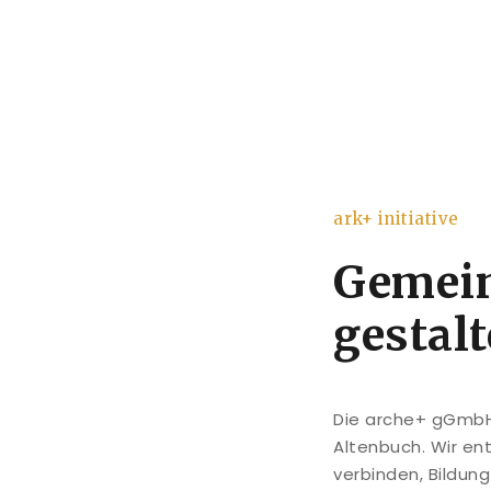
ark+ initiative
Gemei
gestal
Die arche+ gGmbH 
Altenbuch. Wir en
verbinden, Bildun