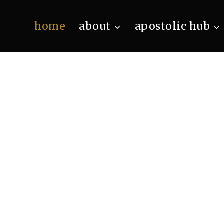
home
about
apostolic hub