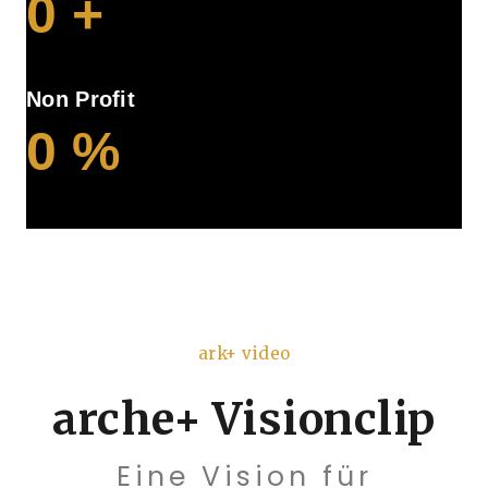
0
+
Non Profit
0
%
ark+ video
arche+ Visionclip
Eine Vision für