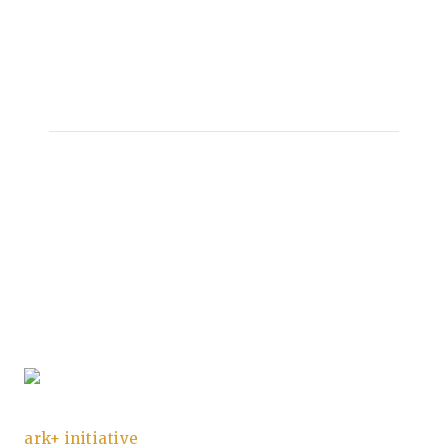
Wir schaffen Raum
für Neuanfang
ark+ initiative