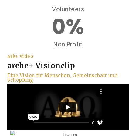
Volunteers
0
%
Non Profit
ark+ video
arche+ Visionclip
Eine Vision für Menschen, Gemeinschaft und
Schöpfung